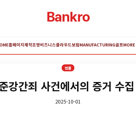
Bankro
OME
홈페이지제작
조명
비즈니스
클라우드
보험
MANUFACTURING
골프
MORE
법률
준강간죄 사건에서의 증거 수집
2025-10-01