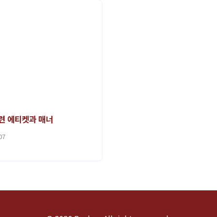
련 에티켓과 매너
07