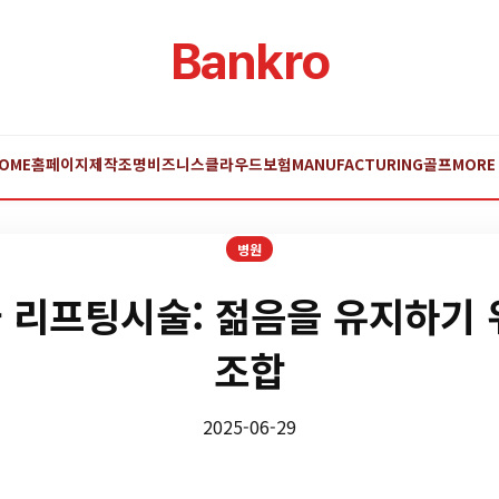
Bankro
OME
홈페이지제작
조명
비즈니스
클라우드
보험
MANUFACTURING
골프
MORE
병원
 리프팅시술: 젊음을 유지하기 
조합
2025-06-29