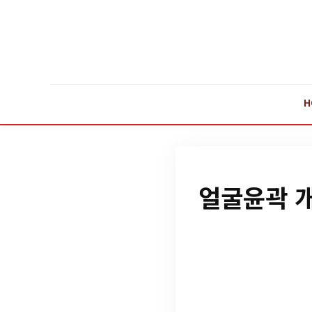
H
얼굴윤곽 개