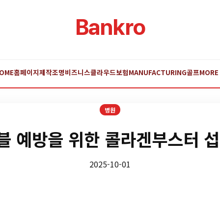
Bankro
OME
홈페이지제작
조명
비즈니스
클라우드
보험
MANUFACTURING
골프
MORE
병원
블 예방을 위한 콜라겐부스터 섭
2025-10-01