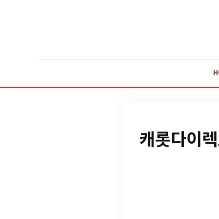
H
캐롯다이렉트