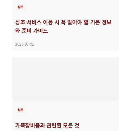
상조
상조 서비스 이용 시 꼭 알아야 할 기본 정보
와 준비 가이드
2026-07-01
상조
가족장비용과 관련된 모든 것