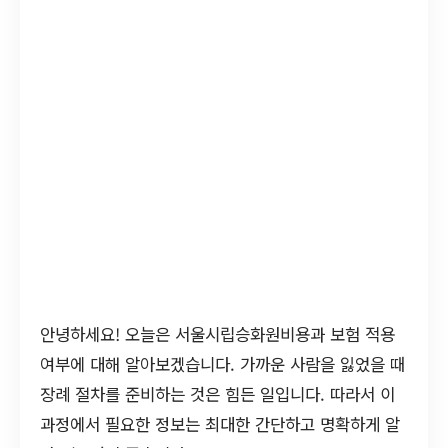
안녕하세요! 오늘은 서울시립승화원비용과 보험 적용
여부에 대해 알아보겠습니다. 가까운 사람을 잃었을 때
장례 절차를 준비하는 것은 힘든 일입니다. 따라서 이
과정에서 필요한 정보는 최대한 간단하고 명확하게 알