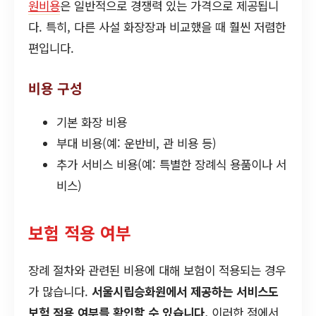
원비용
은 일반적으로 경쟁력 있는 가격으로 제공됩니
다. 특히, 다른 사설 화장장과 비교했을 때 훨씬 저렴한
편입니다.
비용 구성
기본 화장 비용
부대 비용(예: 운반비, 관 비용 등)
추가 서비스 비용(예: 특별한 장례식 용품이나 서
비스)
보험 적용 여부
장례 절차와 관련된 비용에 대해 보험이 적용되는 경우
가 많습니다.
서울시립승화원에서 제공하는 서비스도
보험 적용 여부를 확인할 수 있습니다.
이러한 점에서