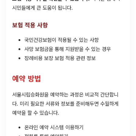
시민들에게 큰 도움이 됩니다.
보험 적용 사항
국민건강보험이 적용될 수 있는 사항
사망 보험금을 통해 지원받을 수 있는 경우
장례비용 보장 보험 적용 관련 정보
예약 방법
서울시립승화원을 예약하는 과정은 비교적 간단합니
다. 미리 필요한 서류와 정보를 준비해두면 수월하게
예약을 할 수 있습니다.
온라인 예약 시스템 이용하기