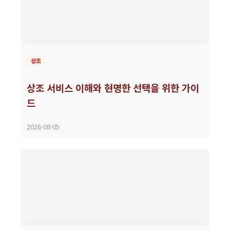
상조
상조 서비스 이해와 현명한 선택을 위한 가이
드
2026-08-05