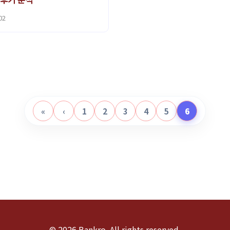
02
«
‹
1
2
3
4
5
6
© 2026 Bankro. All rights reserved.